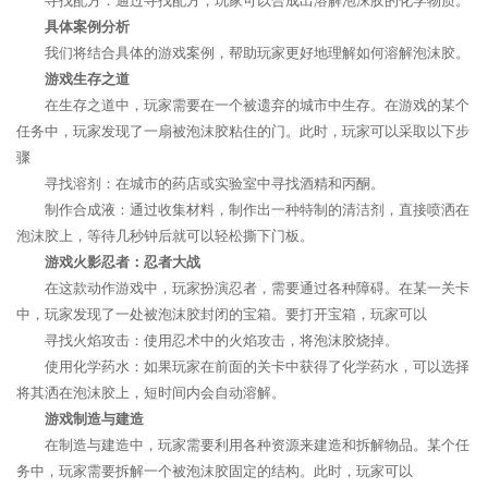
寻找配方：通过寻找配方，玩家可以合成出溶解泡沫胶的化学物质。
具体案例分析
我们将结合具体的游戏案例，帮助玩家更好地理解如何溶解泡沫胶。
游戏生存之道
在生存之道中，玩家需要在一个被遗弃的城市中生存。在游戏的某个
任务中，玩家发现了一扇被泡沫胶粘住的门。此时，玩家可以采取以下步
骤
寻找溶剂：在城市的药店或实验室中寻找酒精和丙酮。
制作合成液：通过收集材料，制作出一种特制的清洁剂，直接喷洒在
泡沫胶上，等待几秒钟后就可以轻松撕下门板。
游戏火影忍者：忍者大战
在这款动作游戏中，玩家扮演忍者，需要通过各种障碍。在某一关卡
中，玩家发现了一处被泡沫胶封闭的宝箱。要打开宝箱，玩家可以
寻找火焰攻击：使用忍术中的火焰攻击，将泡沫胶烧掉。
使用化学药水：如果玩家在前面的关卡中获得了化学药水，可以选择
将其洒在泡沫胶上，短时间内会自动溶解。
游戏制造与建造
在制造与建造中，玩家需要利用各种资源来建造和拆解物品。某个任
务中，玩家需要拆解一个被泡沫胶固定的结构。此时，玩家可以